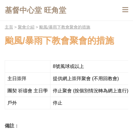
基督中心堂 旺角堂
主頁
>
聚會介紹
>
颱風/暴雨下教會聚會的措施
颱風/暴雨下教會聚會的措施
8號風球或以上
主日崇拜
提供網上崇拜聚會 (不用回教會)
團契 祈禱會 主日學
停止聚會 (按個別情況轉為網上進行)
戶外
停止
備註：