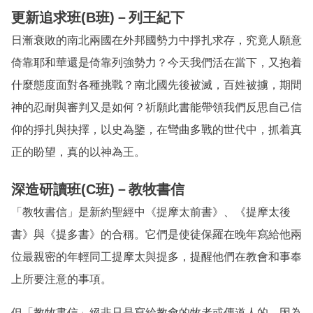
更新追求班(B班)
－列王紀下
日漸衰敗的南北兩國在外邦國勢力中掙扎求存，究竟人願意
倚靠耶和華還是倚靠列強勢力？今天我們活在當下，又抱着
什麼態度面對各種挑戰？南北國先後被滅，百姓被擄，期間
神的忍耐與審判又是如何？祈願此書能帶領我們反思自己信
仰的掙扎與抉擇，以史為鑒，在彎曲多戰的世代中，抓着真
正的盼望，真的以神為王。
深造研讀班(C班)
－教牧書信
「教牧書信」是新約聖經中《提摩太前書》、《提摩太後
書》與《提多書》的合稱。它們是使徒保羅在晚年寫給他兩
位最親密的年輕同工提摩太與提多，提醒他們在教會和事奉
上所要注意的事項。
但「教牧書信」絕非只是寫給教會的牧者或傳道人的。因為