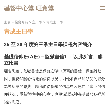
基督中心堂 旺角堂
主頁
>
聚會介紹
>
主日學
>
青成主日學
青成主日學
25 至 26 年度第三季主日學課程內容簡介
基礎信仰班(A班)
－監獄書信1 ：以弗所書、腓
立比書
顧名思義，監獄書信是保羅在獄中所寫的書信。保羅雖被
囚，但仍然關心信徒的信仰狀況，因他看自己所領受的職分
為神所賜的恩典。願我們從保羅的信息中反思自己當下的信
仰狀況，重新對準神的心意，也更深認識神在基督耶穌裡所
賜的恩召。